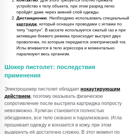
Контактно
. Для этого требуется плотно прижать
устройство к телу объекта, при этом разряд легко
пройдёт даже через зимний слой одежды.
Дистанционно
. Необходимо использовать специальный
картридж
, который оснащен проводами с иглами по
типу "гарпун". В кассете используется сжатый газ и при
активации боевого режима происходит выстрел двух
проволочек, по которым передается электрический ток.
Иглы впиваются в тело агрессора и моментально
парализуют весь организм.
Шокер пистолет: последствия
применения
Электрошокер пистолет обладает
нокаутирующим
действием
, поэтому оказывать физическое
сопротивление после выстрела картриджа попросту
невозможно. Хулиган становится полностью
обездвижен, все тело сковано и парализовано. Игла
прошивает одежду и вонзается в кожу, при этом
выдернуть её достаточно сложно. В этот момент по