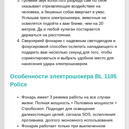
Громкий звук холостого разряда сам по себе
оказывает отрезвляющее воздействие на
человека, а бешеных собак ввергает в ужас.
Услышав треск электрошокера, животные не
осмелятся подойти к вам ближе, чем на 20
метров. Да и любой хулиган постарается
держаться на расстоянии.
Сверхяркий фонарик с надежным светодиодом и
фокусировкой способен ослепить нападающего и
подарить вам несколько секунд для того, чтобы
сориентироваться и выбрать удобное место для
нанесения удара электрошокером.
Особенности электрошокера BL 1105
Police
Фонарь имеет 3 режима работы на все случаи
жизни: Полная мощность + Половина мощности +
Стробоскоп. Подходит для освещения
далекостоящих целей, сигнала SOS, ослепления
противника, долгого экономного использования.
Фонарик работает только при выключенном