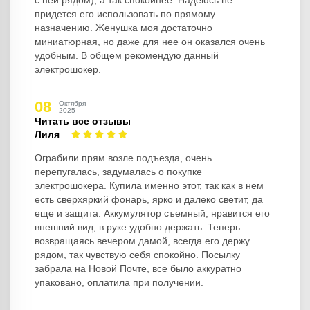
с ней рядом), а так спокойнее. Надеюсь не
придется его использовать по прямому
назначению. Женушка моя достаточно
миниатюрная, но даже для нее он оказался очень
удобным. В общем рекомендую данный
электрошокер.
08
Октября
2025
Читать все отзывы
Лиля
Ограбили прям возле подъезда, очень
перепугалась, задумалась о покупке
электрошокера. Купила именно этот, так как в нем
есть сверхяркий фонарь, ярко и далеко светит, да
еще и защита. Аккумулятор съемный, нравится его
внешний вид, в руке удобно держать. Теперь
возвращаясь вечером дамой, всегда его держу
рядом, так чувствую себя спокойно. Посылку
забрала на Новой Почте, все было аккуратно
упаковано, оплатила при получении.