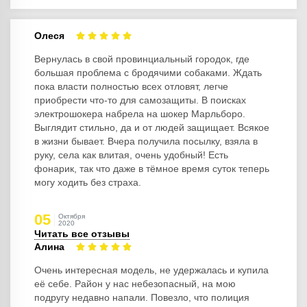
Олеся
Вернулась в свой провинциальный городок, где
большая проблема с бродячими собаками. Ждать
пока власти полностью всех отловят, легче
приобрести что-то для самозащиты. В поисках
электрошокера набрела на шокер Марльборо.
Выглядит стильно, да и от людей защищает. Всякое
в жизни бывает. Вчера получила посылку, взяла в
руку, села как влитая, очень удобный! Есть
фонарик, так что даже в тёмное время суток теперь
могу ходить без страха.
05
Октября
2020
Читать все отзывы
Алина
Очень интересная модель, не удержалась и купила
её себе. Район у нас небезопасный, на мою
подругу недавно напали. Повезло, что полиция