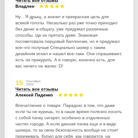
Читать все отзывы
Владлен
Ну... Я дрыщ, а значит и прекрасная цель для
всякой гопоты. Несколько раз уже точно приходил
без денег в общагу, уже придумал различные
способы, где их прятать даже. Знакомая
посоветовала перцовый баллончик, но я придумал
кое-что получше.Специально шокер с таким
дизайном искал и нашел все-таки. Они спрашивают,
есть ли прикурить. А я говорю, конечно есть, для
вас ничего не жалко :D!
15
Сентября
2020
Читать все отзывы
Алексей Паденко
Впечатление о товаре: Парадокс в том, что даже
если ты не куришь, то в наше время полезно носить
с собой пачку сигарет, особенно в отдаленных
частях города. А если данная пачка еще и в виде
шокера, то за свою безопасность вообще не стоит
переживать. Купил для себя, как говорится, на