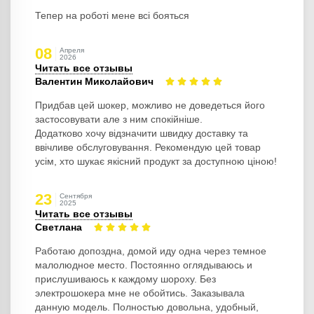
Тепер на роботі мене всі бояться
08
Апреля
2026
Читать все отзывы
Валентин Миколайович
Придбав цей шокер, можливо не доведеться його
застосовувати але з ним спокійніше.
Додатково хочу відзначити швидку доставку та
ввічливе обслуговування. Рекомендую цей товар
усім, хто шукає якісний продукт за доступною ціною!
23
Сентября
2025
Читать все отзывы
Светлана
Работаю допоздна, домой иду одна через темное
малолюдное место. Постоянно оглядываюсь и
прислушиваюсь к каждому шороху. Без
электрошокера мне не обойтись. Заказывала
данную модель. Полностью довольна, удобный,