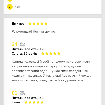
Чек
Дмитро
Рекомендую! Носити зручно
24
Июля
2026
Читать все отзывы
Ольга, 35 років
Купила чоловікові й собі по такому пристрою після
неприємного випадку в парку. Тішить, що він
пробиває товстий одяг — у нас зими холодні, і всі
ходять у пуховиках. У комплекті йде зручний чохол,
тому шокер завжди під рукою й не дряпається.
01
Мая
2026
Читать все отзывы
Ірина