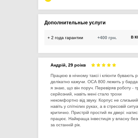
Дополнительные услуги
+ 2 года гарантии
+400 грн.
В К
Андрій, 29 роікв
Працюю в нічному таксі і клієнти бувають рі
делікатно кажучи. ОСА 800 лежить у бардач
я знаю, що він поруч. Перевіряв роботу - т
серйозний, навіть мені стало трохи
некомфортно від звуку. Корпус не слизький
навіть у спітнілих руках, а в стресовій ситуа
критично. Пристрій простий як двері: натис
працює. Найкраща інвестиція у власну без
за останній рік.