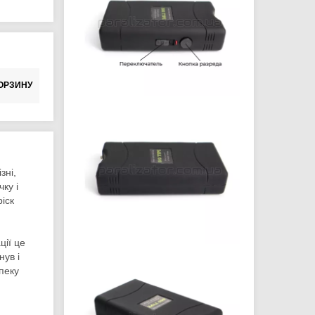
ОРЗИНУ
зні,
ку і
ріск
ції це
нув і
пеку