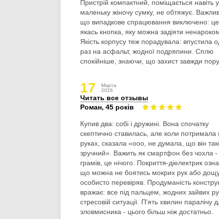
Пристрій компактний, поміщається навіть у
маленьку жіночу сумку, не обтяжує. Важли
що випадкове спрацювання виключено: це
якась кнопка, яку можна задіяти ненароко
Якість корпусу теж порадувала: впустила 
раз на асфальт, жодної подряпини. Сплю
спокійніше, знаючи, що захист завжди пору
17
Марта
2026
Читать все отзывы
Роман, 45 років
Купив два: собі і дружині. Вона спочатку
скептично ставилась, але коли потримала 
руках, сказала «ооо, не думала, що він та
зручний». Важить як смартфон без чохла -
грамів, це нічого. Покриття-діелектрик озна
що можна не боятись мокрих рук або дощу
особисто перевіряв. Продуманість конструк
вражає: все під пальцем, жодних зайвих ру
стресовій ситуації. П'ять хвилин паралічу 
зловмисника - цього більш ніж достатньо.