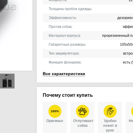
Толщина пробоя одежды:
Эффективность:
дезорие
Против собак:
эффе
Материал корпуса:
прорезиненный п
Габаритные размеры:
105х50
Тип аккумулятора:
встр
Функция фонарика:
есть 
Все характеристики
Почему стоит купить
100%
Оригинал
Отпугивает
Удобно
Не
собак
лежит в
руке