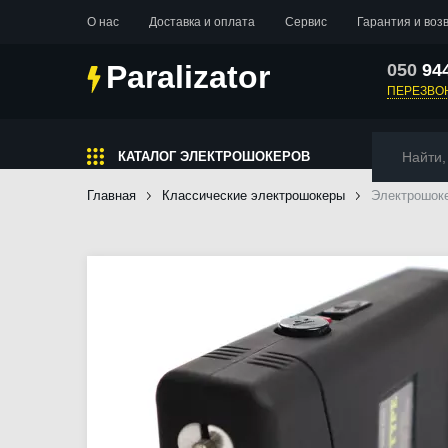
О нас
Доставка и оплата
Сервис
Гарантия и воз
Paralizator
050
94
067
84
ПЕРЕЗВО
063
34
КАТАЛОГ ЭЛЕКТРОШОКЕРОВ
Главная
Классические электрошокеры
Электрошок