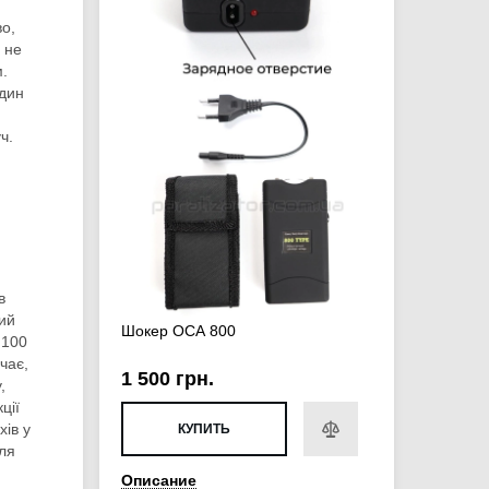
во,
 не
м.
один
ч.
в
кий
Шокер ОСА 800
 100
чає,
1 500 грн.
,
ції
хів у
КУПИТЬ
для
Описание