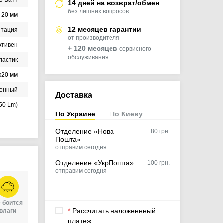
14 дней на возврат/обмен
без лишних вопросов
20 мм
12 месяцев гарантии
нтация
от производителя
ктивен
+ 120 месяцев
сервисного
обслуживания
ластик
х20 мм
оенный
Доставка
(50 Lm)
По Украине
По Киеву
Отделение «Нова
80
грн.
Пошта»
отправим сегодня
Отделение «УкрПошта»
100 грн.
отправим сегодня
 боится
*
Рассчитать наложеннный
влаги
платеж