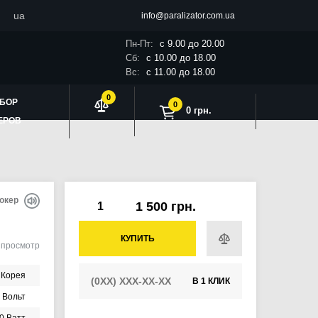
ua
info@paralizator.com.ua
Пн-Пт:
с 9.00 до 20.00
Сб:
с 10.00 до 18.00
Вс:
с 11.00 до 18.00
0
БОР
0
0 грн.
ЕРОВ
шокер
1 500 грн.
КУПИТЬ
4
просмотр
Корея
В 1 КЛИК
 Вольт
0 Ватт