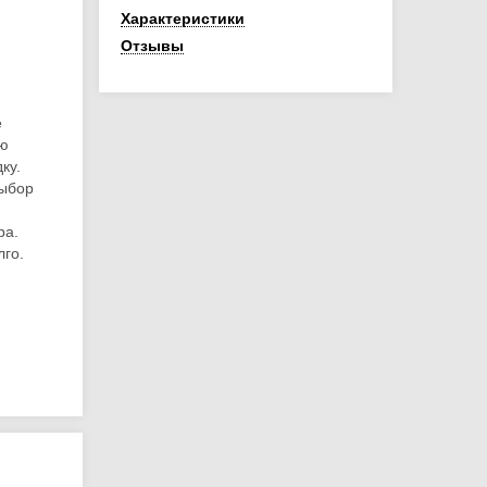
Характеристики
Отзывы
е
ую
ку.
выбор
ра.
лго.