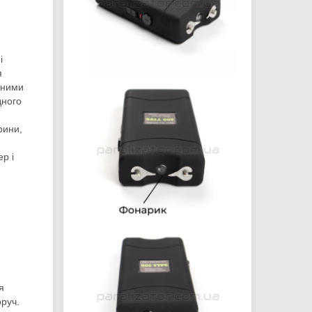
і
я
ьними
дного
рини,
р і
я
оруч.