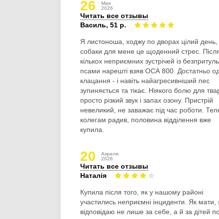
26
Мая
2026
Читать все отзывы
Василь, 51 р.
Я листоноша, ходжу по дворах цілий день, 
собаки для мене це щоденний стрес. Післ
кількох неприємних зустрічей із безпритул
псами нарешті взяв ОСА 800. Достатньо о
клацання - і навіть найагресивніший пес
зупиняється та тікає. Ніякого болю для тва
просто різкий звук і запах озону. Пристрій
невеликий, не заважає під час роботи. Тепе
колегам радив, половина відділення вже
купила.
20
Апреля
2026
Читать все отзывы
Наталія
Купила після того, як у нашому районі
участились неприємні інциденти. Як мати, 
відповідаю не лише за себе, а й за дітей п