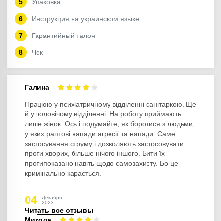
Упаковка
Инструкция на украинском языке
Гарантийный талон
Чек
Галина
Працюю у психіатричному відділенні санітаркою. Ще
й у чоловічому відділенні. На роботу приймають
лише жінок. Ось і подумайте, як боротися з людьми,
у яких раптові напади агресії та напади. Саме
застосування струму і дозволяють застосовувати
проти хворих, більше нічого іншого. Бити їх
протипоказано навіть щодо самозахисту. Бо це
кримінально карається.
04
Декабря
2023
Читать все отзывы
Микола