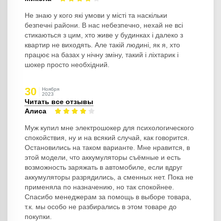
Не знаю у кого які умови у місті та наскільки
безпечні райони. В нас небезпечно, нехай не всі
стикаються з цим, хто живе у будинках і далеко з
квартир не виходять. Але такій людині, як я, хто
працює на базах у нічну зміну, такий і ліхтарик і
шокер просто необхідний.
30
Ноября
2023
Читать все отзывы
Алиса
Муж купил мне электрошокер для психологического
спокойствия, ну и на всякий случай, как говорится.
Остановились на таком варианте. Мне нравится, в
этой модели, что аккумуляторы съёмные и есть
возможность заряжать в автомобиле, если вдруг
аккумуляторы разрядились, а сменных нет. Пока не
применяла по назначению, но так спокойнее.
Спасибо менеджерам за помощь в выборе товара,
т.к. мы особо не разбирались в этом товаре до
покупки.