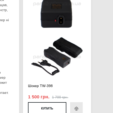
іщав,
нстр,
пер ні
р
змер
ржит
Шокер TW-398
тает.
1 500 грн.
1 700 грн.
КУПИТЬ