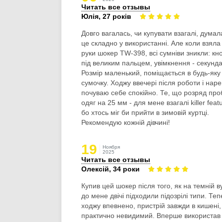
Читать все отзывы
Юлія, 27 років
Довго вагалась, чи купувати взагалі, думал
це складно у використанні. Але коли взяла
руки шокер TW-398, всі сумніви зникли: кн
під великим пальцем, увімкнення - секунда
Розмір маленький, поміщається в будь-яку
сумочку. Ходжу ввечері після роботи і наре
почуваю себе спокійно. Те, що розряд про
одяг на 25 мм - для мене взагалі killer feat
бо хтось міг би прийти в зимовій куртці.
Рекомендую кожній дівчині!
19
Ноября
2025
Читать все отзывы
Олексій, 34 роки
Купив цей шокер після того, як на темній в
до мене двічі підходили підозрілі типи. Теп
ходжу впевнено, пристрій завжди в кишені, 
практично невидимий. Вперше використав