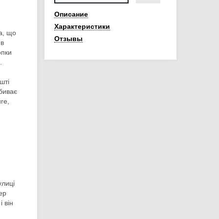
Описание
Характеристики
а, що
Отзывы
 в
опки
.
шті
биває
ure,
улиці
ер
і він