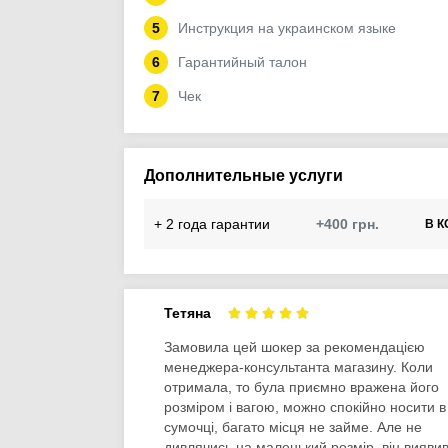
Инструкция на украинском языке
Гарантийный талон
Чек
Дополнительные услуги
+ 2 года гарантии
+400 грн.
В К
Тетяна
Замовила цей шокер за рекомендацією
менеджера-консультанта магазину. Коли
отримала, то була приємно вражена його
розміром і вагою, можно спокійно носити в
сумочці, багато місця не займе. Але не
дивлячись на маленький розмір, він вияви