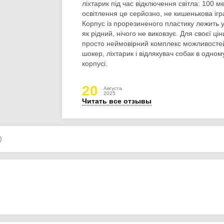
ліхтарик під час відключення світла: 100 ме
освітлення це серйозно, не кишенькова ігр
Корпус із прорезиненого пластику лежить у
як рідний, нічого не виковзує. Для своєї цін
просто неймовірний комплекс можливостей
шокер, ліхтарик і відлякувач собак в одном
корпусі.
20
Августа
2025
Читать все отзывы
)