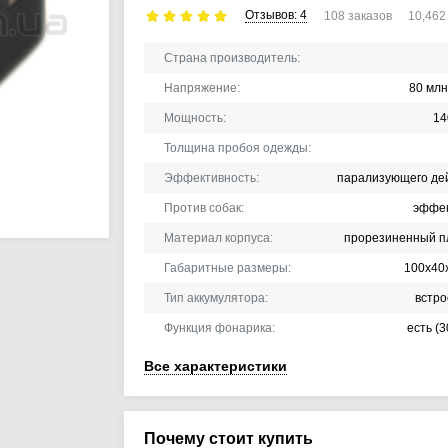
Отзывов:
4
108
заказов
10,46
Страна производитель:
Напряжение:
80 млн
Мощность:
14
Толщина пробоя одежды:
Эффективность:
парализующего де
Против собак:
эффе
Материал корпуса:
прорезиненный п
Габаритные размеры:
100х40
Тип аккумулятора:
встр
Функция фонарика:
есть (
Все характеристики
Почему стоит купить