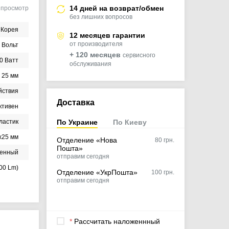
14 дней на возврат/обмен
2
просмотр
без лишних вопросов
Корея
12 месяцев гарантии
от производителя
 Вольт
+ 120 месяцев
сервисного
0 Ватт
обслуживания
25 мм
йствия
Доставка
ктивен
ластик
По Украине
По Киеву
х25 мм
Отделение «Нова
80
грн.
Пошта»
оенный
отправим сегодня
300 Lm)
Отделение «УкрПошта»
100 грн.
отправим сегодня
*
Рассчитать наложеннный