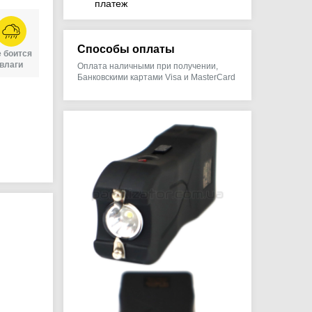
платеж
Способы оплаты
 боится
влаги
Оплата наличными при получении,
Банковскими картами Visa и MasterCard