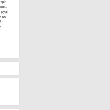
трів
ашка.
 руці
и це
 -
у