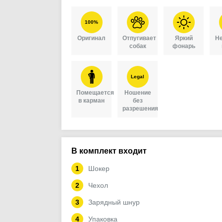
100%
Оригинал
Отпугивает
Яркий
Не
собак
фонарь
Legal
Помещается
Ношение
в карман
без
разрешения
В комплект входит
Шокер
Чехол
Зарядный шнур
Упаковка