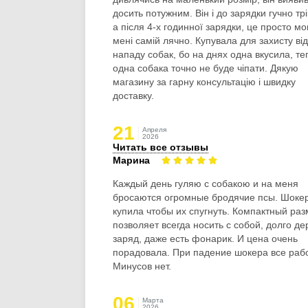
досить потужним. Він і до зарядки гучно тр
а після 4-х годинної зарядки, це просто мо
мені самій лячно. Купувала для захисту від
нападу собак, бо на днях одна вкусила, те
одна собака точно не буде чіпати. Дякую
магазину за гарну консультацію і швидку
доставку.
21
Апреля
2026
Читать все отзывы
Марина
Каждый день гуляю с собакою и на меня
бросаются огромные бродячие псы. Шоке
купила чтобы их спугнуть. Компактный ра
позволяет всегда носить с собой, долго де
заряд, даже есть фонарик. И цена очень
порадовала. При падение шокера все рабо
Минусов нет.
06
Марта
2026