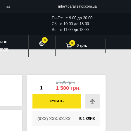
ua
info@paralizator.com.ua
Пн-Пт:
с 9.00 до 20.00
Сб:
с 10.00 до 18.00
Вс:
с 11.00 до 18.00
0
БОР
0
0 грн.
ЕРОВ
1 700 грн.
1 500 грн.
КУПИТЬ
В 1 КЛИК