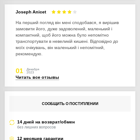
Joseph Anicet
На перший погляд він мені сподобався, я вирішив
замовити його, дуже задоволений, маленький і
компактний, щоб його можна було непомітно
транспортувати в невеликій кишені. Відповідно до
моїх очікувань, він маленький і непомітний,
рекомендую.
01
Декабря
2023
Читать все отзывы
СООБЩИТЬ О ПОСТУПЛЕНИИ
14 дней на возврат/обмен
без лишних вопросов
12 месяцев гарантии